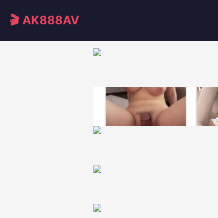
🎬 AK888AV